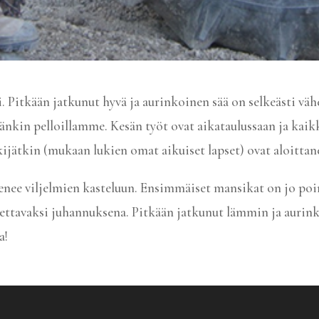
. Pitkään jatkunut hyvä ja aurinkoinen sää on selkeästi väh
änkin pelloillamme. Kesän työt ovat aikataulussaan ja kai
ijätkin (mukaan lukien omat aikuiset lapset) ovat aloittan
 menee viljelmien kasteluun. Ensimmäiset mansikat on jo poi
ttavaksi juhannuksena. Pitkään jatkunut lämmin ja aurink
a!