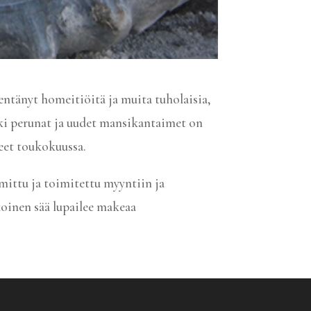
entänyt homeitiöitä ja muita tuholaisia,
kki perunat ja uudet mansikantaimet on
eet toukokuussa.
mittu ja toimitettu myyntiin ja
oinen sää lupailee makeaa