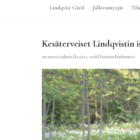
Lindqvist Gård
Jälleenmyyjät
Tila
Kesäterveiset Lindqvistin i
mennessä
admin
|
kesä 11, 2018
|
Isännän kuulumiset