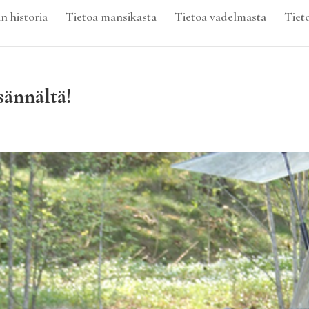
n historia
Tietoa mansikasta
Tietoa vadelmasta
Tiet
sännältä!