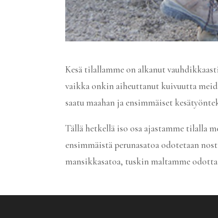
Kesä tilallamme on alkanut vauhdikkaasti
vaikka onkin aiheuttanut kuivuutta meid
saatu maahan ja ensimmäiset kesätyöntek
Tällä hetkellä iso osa ajastamme tilalla
ensimmäistä perunasatoa odotetaan noste
mansikkasatoa, tuskin maltamme odotta