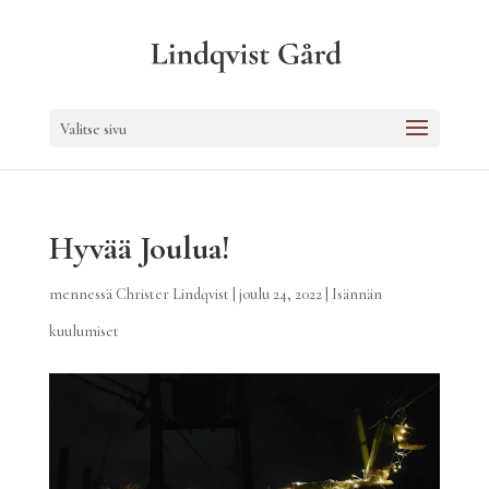
Valitse sivu
Hyvää Joulua!
mennessä
Christer Lindqvist
|
joulu 24, 2022
|
Isännän
kuulumiset