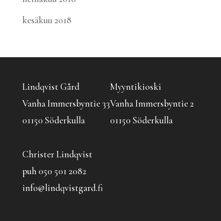
kesäkuu 2018
Lindqvist Gård
Myyntikioski
Vanha Immersbyntie 33
Vanha Immersbyntie 2
01150 Söderkulla
01150 Söderkulla
Christer Lindqvist
puh 050 501 2082
info@lindqvistgard.fi