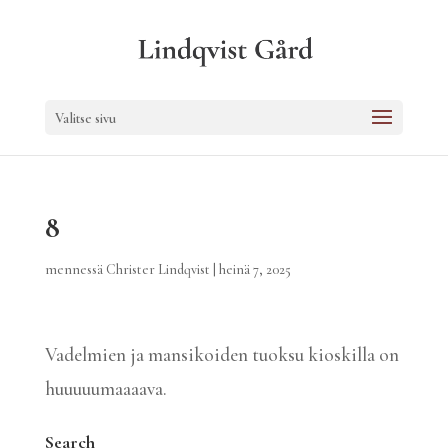
Valitse sivu
8
mennessä
Christer Lindqvist
|
heinä 7, 2025
Vadelmien ja mansikoiden tuoksu kioskilla on
huuuuumaaaava.
Search