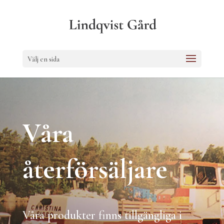
Välj en sida
Våra
återförsäljare
Våra produkter finns tillgängliga i