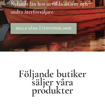
Nylands län hos urvalda affärer och
andra återförsäljare.
KOLLA VÅRA ÅTERFÖRSÄLJARE
Följande butiker
säljer våra
produkter